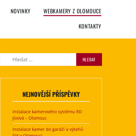
NOVINKY
WEBKAMERY Z OLOMOUCE
KONTAKTY
Vyhledávání
NEJNOVĚJŠÍ PŘÍSPĚVKY
Instalace kamerového systému RD
Jívová – Olomouc
Instalace kamer do garáží a výtahů
SVJ v Olomouci