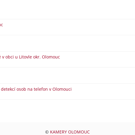
uc
 obci u Litovle okr. Olomouc
detekcí osob na telefon v Olomouci
©
KAMERY OLOMOUC